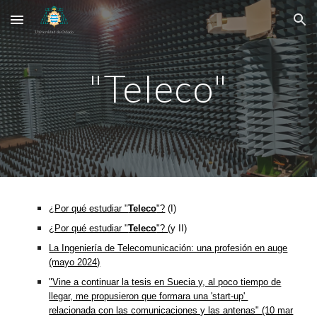
Skip to main content
Skip to navigation
"Teleco"
¿Por qué estudiar "
Teleco
"?
(I)
¿Por qué estudiar "
Teleco
"?
(y II)
La Ingeniería de Telecomunicación: una profesión en auge
(mayo 2024)
"Vine a continuar la tesis en Suecia y, al poco tiempo de
llegar, me propusieron que formara una 'start-up'
relacionada con las comunicaciones y las antenas" (10 mar